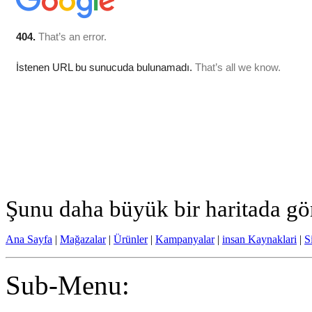
Şunu daha büyük bir haritada g
Ana Sayfa
|
Mağazalar
|
Ürünler
|
Kampanyalar
|
insan Kaynaklari
|
S
Sub-Menu: