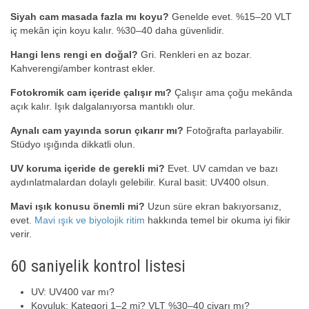
Siyah cam masada fazla mı koyu?
Genelde evet. %15–20 VLT
iç mekân için koyu kalır. %30–40 daha güvenlidir.
Hangi lens rengi en doğal?
Gri. Renkleri en az bozar.
Kahverengi/amber kontrast ekler.
Fotokromik cam içeride çalışır mı?
Çalışır ama çoğu mekânda
açık kalır. Işık dalgalanıyorsa mantıklı olur.
Aynalı cam yayında sorun çıkarır mı?
Fotoğrafta parlayabilir.
Stüdyo ışığında dikkatli olun.
UV koruma içeride de gerekli mi?
Evet. UV camdan ve bazı
aydınlatmalardan dolaylı gelebilir. Kural basit: UV400 olsun.
Mavi ışık konusu önemli mi?
Uzun süre ekran bakıyorsanız,
evet.
Mavi ışık ve biyolojik ritim
hakkında temel bir okuma iyi fikir
verir.
60 saniyelik kontrol listesi
UV: UV400 var mı?
Koyuluk: Kategori 1–2 mi? VLT %30–40 civarı mı?