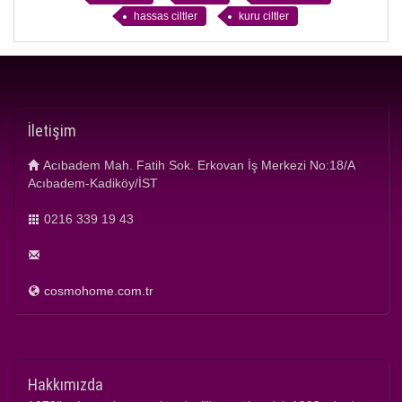
hassas ciltler
kuru ciltler
İletişim
Acıbadem Mah. Fatih Sok. Erkovan İş Merkezi No:18/A
Acıbadem-Kadiköy/İST
0216 339 19 43
cosmohome.com.tr
Hakkımızda