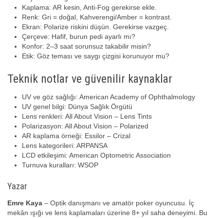
Kaplama: AR kesin, Anti-Fog gerekirse ekle.
Renk: Gri = doğal, Kahverengi/Amber = kontrast.
Ekran: Polarize riskini düşün. Gerekirse vazgeç.
Çerçeve: Hafif, burun pedi ayarlı mı?
Konfor: 2–3 saat sorunsuz takabilir misin?
Etik: Göz teması ve saygı çizgisi korunuyor mu?
Teknik notlar ve güvenilir kaynaklar
UV ve göz sağlığı: American Academy of Ophthalmology
UV genel bilgi: Dünya Sağlık Örgütü
Lens renkleri: All About Vision – Lens Tints
Polarizasyon: All About Vision – Polarized
AR kaplama örneği: Essilor – Crizal
Lens kategorileri: ARPANSA
LCD etkileşimi: American Optometric Association
Turnuva kuralları: WSOP
Yazar
Emre Kaya
– Optik danışmanı ve amatör poker oyuncusu. İç
mekân ışığı ve lens kaplamaları üzerine 8+ yıl saha deneyimi. Bu