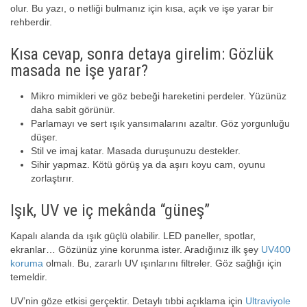
olur. Bu yazı, o netliği bulmanız için kısa, açık ve işe yarar bir
rehberdir.
Kısa cevap, sonra detaya girelim: Gözlük
masada ne işe yarar?
Mikro mimikleri ve göz bebeği hareketini perdeler. Yüzünüz
daha sabit görünür.
Parlamayı ve sert ışık yansımalarını azaltır. Göz yorgunluğu
düşer.
Stil ve imaj katar. Masada duruşunuzu destekler.
Sihir yapmaz. Kötü görüş ya da aşırı koyu cam, oyunu
zorlaştırır.
Işık, UV ve iç mekânda “güneş”
Kapalı alanda da ışık güçlü olabilir. LED paneller, spotlar,
ekranlar… Gözünüz yine korunma ister. Aradığınız ilk şey
UV400
koruma
olmalı. Bu, zararlı UV ışınlarını filtreler. Göz sağlığı için
temeldir.
UV’nin göze etkisi gerçektir. Detaylı tıbbi açıklama için
Ultraviyole