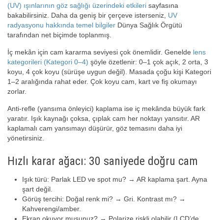
(UV) ışınlarının göz sağlığı üzerindeki etkileri
sayfasına
bakabilirsiniz. Daha da geniş bir çerçeve isterseniz,
UV
radyasyonu hakkında temel bilgiler
Dünya Sağlık Örgütü
tarafından net biçimde toplanmış.
İç mekân için cam kararma seviyesi çok önemlidir. Genelde
lens
kategorileri (Kategori 0–4)
şöyle özetlenir: 0–1 çok açık, 2 orta, 3
koyu, 4 çok koyu (sürüşe uygun değil). Masada çoğu kişi Kategori
1–2 aralığında rahat eder. Çok koyu cam, kart ve fiş okumayı
zorlar.
Anti-refle (yansıma önleyici) kaplama ise iç mekânda büyük fark
yaratır. Işık kaynağı çoksa, çıplak cam her noktayı yansıtır. AR
kaplamalı cam yansımayı düşürür, göz temasını daha iyi
yönetirsiniz.
Hızlı karar ağacı: 30 saniyede doğru cam
Işık türü: Parlak LED ve spot mu? → AR kaplama şart. Ayna
şart değil.
Görüş tercihi: Doğal renk mi? → Gri. Kontrast mı? →
Kahverengi/amber.
Ekran okuyor musunuz? → Polarize riskli olabilir (LCD’de