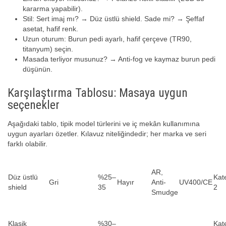
kararma yapabilir).
Stil: Sert imaj mı? → Düz üstlü shield. Sade mi? → Şeffaf
asetat, hafif renk.
Uzun oturum: Burun pedi ayarlı, hafif çerçeve (TR90,
titanyum) seçin.
Masada terliyor musunuz? → Anti-fog ve kaymaz burun pedi
düşünün.
Karşılaştırma Tablosu: Masaya uygun
seçenekler
Aşağıdaki tablo, tipik model türlerini ve iç mekân kullanımına
uygun ayarları özetler. Kılavuz niteliğindedir; her marka ve seri
farklı olabilir.
AR,
Düz üstlü
%25–
Kat
Gri
Hayır
Anti-
UV400/CE
shield
35
2
Smudge
Klasik
%30–
Kat