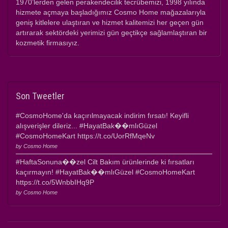
1970’lerden gelen perakendecilik tecrübemizi, 1998 yılında
hizmete açmaya başladığımız Cosmo Home mağazalarıyla
geniş kitlelere ulaştıran ve hizmet kalitemizi her geçen gün
artırarak sektördeki yerimizi gün geçtikçe sağlamlaştıran bir
kozmetik firmasıyız.
Son
Tweetler
#CosmoHome'da kaçırılmayacak indirim fırsatı! Keyifli
alışverişler dileriz... #HayatBak��mlıGüzel
#CosmoHomeKart https://t.co/UorRfMqeNv
by Cosmo Home
#HaftaSonuna��zel Cilt Bakım ürünlerinde ki fırsatları
kaçırmayın! #HayatBak��mlıGüzel #CosmoHomeKart
https://t.co/5WnbbIHq9P
by Cosmo Home