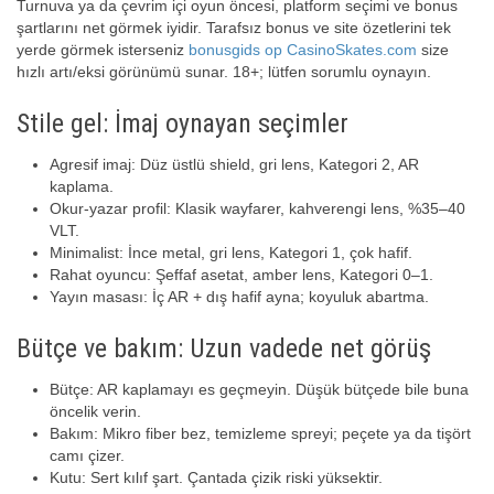
Turnuva ya da çevrim içi oyun öncesi, platform seçimi ve bonus
şartlarını net görmek iyidir. Tarafsız bonus ve site özetlerini tek
yerde görmek isterseniz
bonusgids op CasinoSkates.com
size
hızlı artı/eksi görünümü sunar. 18+; lütfen sorumlu oynayın.
Stile gel: İmaj oynayan seçimler
Agresif imaj: Düz üstlü shield, gri lens, Kategori 2, AR
kaplama.
Okur-yazar profil: Klasik wayfarer, kahverengi lens, %35–40
VLT.
Minimalist: İnce metal, gri lens, Kategori 1, çok hafif.
Rahat oyuncu: Şeffaf asetat, amber lens, Kategori 0–1.
Yayın masası: İç AR + dış hafif ayna; koyuluk abartma.
Bütçe ve bakım: Uzun vadede net görüş
Bütçe: AR kaplamayı es geçmeyin. Düşük bütçede bile buna
öncelik verin.
Bakım: Mikro fiber bez, temizleme spreyi; peçete ya da tişört
camı çizer.
Kutu: Sert kılıf şart. Çantada çizik riski yüksektir.