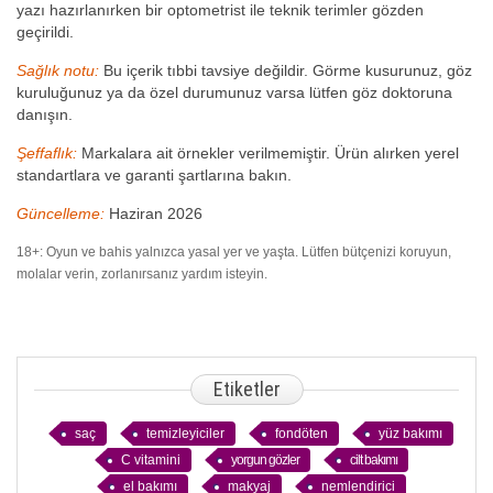
yazı hazırlanırken bir optometrist ile teknik terimler gözden
geçirildi.
Sağlık notu:
Bu içerik tıbbi tavsiye değildir. Görme kusurunuz, göz
kuruluğunuz ya da özel durumunuz varsa lütfen göz doktoruna
danışın.
Şeffaflık:
Markalara ait örnekler verilmemiştir. Ürün alırken yerel
standartlara ve garanti şartlarına bakın.
Güncelleme:
Haziran 2026
18+: Oyun ve bahis yalnızca yasal yer ve yaşta. Lütfen bütçenizi koruyun,
molalar verin, zorlanırsanız yardım isteyin.
Etiketler
saç
temizleyiciler
fondöten
yüz bakımı
C vitamini
yorgun gözler
cilt bakımı
el bakımı
makyaj
nemlendirici