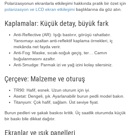
Polarizasyonun ekranlarla etkileşimi hakkında pratik bir özet için
polarizasyon ve LCD ekran etkileşimi
başlıklarına da göz atın.
Kaplamalar: Küçük detay, büyük fark
Anti-Reflective (AR): Işığı bastırır, görüşü rahatlatır.
Yansımayı azaltan anti‑reflektif kaplama örnekleri, iç
mekânda net fayda verir.
Anti-Fog: Maske, sıcak-soğuk geçiş, ter… Camın
buğulanmasını azaltır.
Anti-Smudge: Parmak izi ve yağ izini kolay silersiniz.
Çerçeve: Malzeme ve oturuş
TR90: Hafif, esnek. Uzun oturum için iyi.
Asetat: Dengeli, şık. Ayarlanabilir burun pedli model bakın.
Titanyum: Çok hafif, sağlam. Üst seviye fiyat.
Burun pedleri ve şakak baskısı kritik. Üç saatlik oturumda küçük
bir baskı bile dikkat dağıtır.
Ekranlar ve ışık panelleri