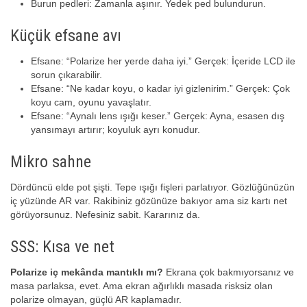
Burun pedleri: Zamanla aşınır. Yedek ped bulundurun.
Küçük efsane avı
Efsane: “Polarize her yerde daha iyi.” Gerçek: İçeride LCD ile
sorun çıkarabilir.
Efsane: “Ne kadar koyu, o kadar iyi gizlenirim.” Gerçek: Çok
koyu cam, oyunu yavaşlatır.
Efsane: “Aynalı lens ışığı keser.” Gerçek: Ayna, esasen dış
yansımayı artırır; koyuluk ayrı konudur.
Mikro sahne
Dördüncü elde pot şişti. Tepe ışığı fişleri parlatıyor. Gözlüğünüzün
iç yüzünde AR var. Rakibiniz gözünüze bakıyor ama siz kartı net
görüyorsunuz. Nefesiniz sabit. Kararınız da.
SSS: Kısa ve net
Polarize iç mekânda mantıklı mı?
Ekrana çok bakmıyorsanız ve
masa parlaksa, evet. Ama ekran ağırlıklı masada risksiz olan
polarize olmayan, güçlü AR kaplamadır.