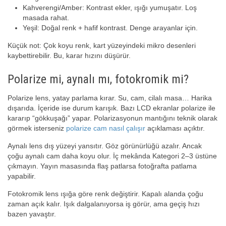
Kahverengi/Amber: Kontrast ekler, ışığı yumuşatır. Loş
masada rahat.
Yeşil: Doğal renk + hafif kontrast. Denge arayanlar için.
Küçük not: Çok koyu renk, kart yüzeyindeki mikro desenleri
kaybettirebilir. Bu, karar hızını düşürür.
Polarize mi, aynalı mı, fotokromik mi?
Polarize lens, yatay parlama kırar. Su, cam, cilalı masa… Harika
dışarıda. İçeride ise durum karışık. Bazı LCD ekranlar polarize ile
kararıp “gökkuşağı” yapar. Polarizasyonun mantığını teknik olarak
görmek isterseniz
polarize cam nasıl çalışır
açıklaması açıktır.
Aynalı lens dış yüzeyi yansıtır. Göz görünürlüğü azalır. Ancak
çoğu aynalı cam daha koyu olur. İç mekânda Kategori 2–3 üstüne
çıkmayın. Yayın masasında flaş patlarsa fotoğrafta patlama
yapabilir.
Fotokromik lens ışığa göre renk değiştirir. Kapalı alanda çoğu
zaman açık kalır. Işık dalgalanıyorsa iş görür, ama geçiş hızı
bazen yavaştır.