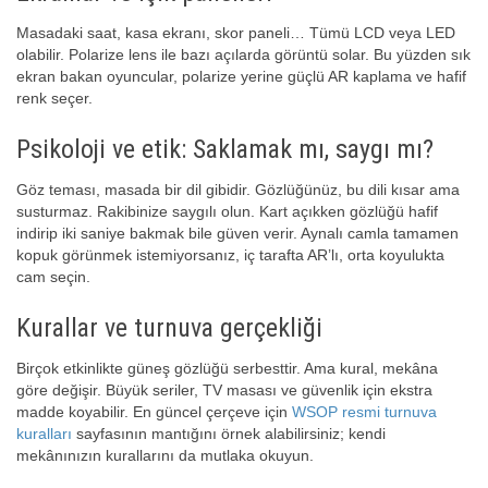
Masadaki saat, kasa ekranı, skor paneli… Tümü LCD veya LED
olabilir. Polarize lens ile bazı açılarda görüntü solar. Bu yüzden sık
ekran bakan oyuncular, polarize yerine güçlü AR kaplama ve hafif
renk seçer.
Psikoloji ve etik: Saklamak mı, saygı mı?
Göz teması, masada bir dil gibidir. Gözlüğünüz, bu dili kısar ama
susturmaz. Rakibinize saygılı olun. Kart açıkken gözlüğü hafif
indirip iki saniye bakmak bile güven verir. Aynalı camla tamamen
kopuk görünmek istemiyorsanız, iç tarafta AR’lı, orta koyulukta
cam seçin.
Kurallar ve turnuva gerçekliği
Birçok etkinlikte güneş gözlüğü serbesttir. Ama kural, mekâna
göre değişir. Büyük seriler, TV masası ve güvenlik için ekstra
madde koyabilir. En güncel çerçeve için
WSOP resmi turnuva
kuralları
sayfasının mantığını örnek alabilirsiniz; kendi
mekânınızın kurallarını da mutlaka okuyun.