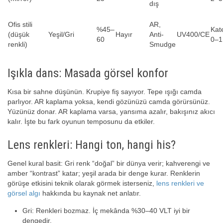
dış
Ofis stili
AR,
%45–
Kat
(düşük
Yeşil/Gri
Hayır
Anti-
UV400/CE
60
0–1
renkli)
Smudge
Işıkla dans: Masada görsel konfor
Kısa bir sahne düşünün. Krupiye fiş sayıyor. Tepe ışığı camda
parlıyor. AR kaplama yoksa, kendi gözünüzü camda görürsünüz.
Yüzünüz donar. AR kaplama varsa, yansıma azalır, bakışınız akıcı
kalır. İşte bu fark oyunun temposunu da etkiler.
Lens renkleri: Hangi ton, hangi his?
Genel kural basit: Gri renk “doğal” bir dünya verir; kahverengi ve
amber “kontrast” katar; yeşil arada bir denge kurar. Renklerin
görüşe etkisini teknik olarak görmek isterseniz,
lens renkleri ve
görsel algı
hakkında bu kaynak net anlatır.
Gri: Renkleri bozmaz. İç mekânda %30–40 VLT iyi bir
dengedir.