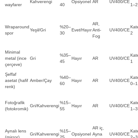
Kahverengi
Opsiyonel
AR
UV400/CE
wayfarer
40
1–2
AR,
Wraparound
%20–
Kat
Yeşil/Gri
Evet/Hayır
Anti-
UV400/CE
spor
30
2
Fog
Minimal
%35–
Kat
metal (ince
Gri
Hayır
AR
UV400/CE
45
1
çerçeve)
Şeffaf
%40–
Kat
asetat (hafif
Amber/Çay
Hayır
AR
UV400/CE
60
0–1
renk)
Fotoğrafik
%15–
Kat
Gri/Kahverengi
Hayır
AR
UV400/CE
(fotokromik)
55
1–3
AR iç,
Aynalı lens
%15–
Kat
Gri/Kahverengi
Opsiyonel
Ayna
UV400/CE
(mirror)
25
2–3