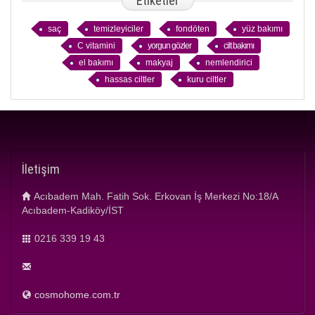
Etiketler
saç
temizleyiciler
fondöten
yüz bakımı
C vitamini
yorgun gözler
cilt bakımı
el bakımı
makyaj
nemlendirici
hassas ciltler
kuru ciltler
İletişim
Acıbadem Mah. Fatih Sok. Erkovan İş Merkezi No:18/A
Acıbadem-Kadiköy/İST
0216 339 19 43
cosmohome.com.tr