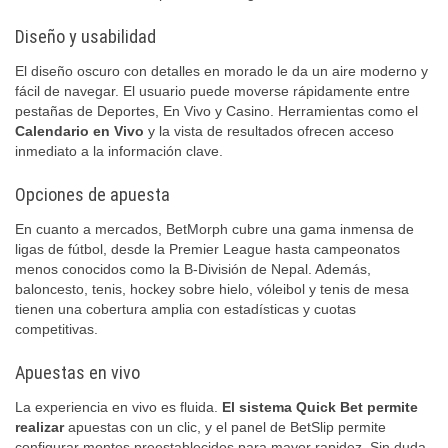
Diseño y usabilidad
El diseño oscuro con detalles en morado le da un aire moderno y
fácil de navegar. El usuario puede moverse rápidamente entre
pestañas de Deportes, En Vivo y Casino. Herramientas como el
Calendario en Vivo
y la vista de resultados ofrecen acceso
inmediato a la información clave.
Opciones de apuesta
En cuanto a mercados, BetMorph cubre una gama inmensa de
ligas de fútbol, desde la Premier League hasta campeonatos
menos conocidos como la B-División de Nepal. Además,
baloncesto, tenis, hockey sobre hielo, vóleibol y tenis de mesa
tienen una cobertura amplia con estadísticas y cuotas
competitivas.
Apuestas en vivo
La experiencia en vivo es fluida.
El sistema Quick Bet permite
realizar
apuestas con un clic, y el panel de BetSlip permite
configurar montos preestablecidos para mayor rapidez. Sin duda,