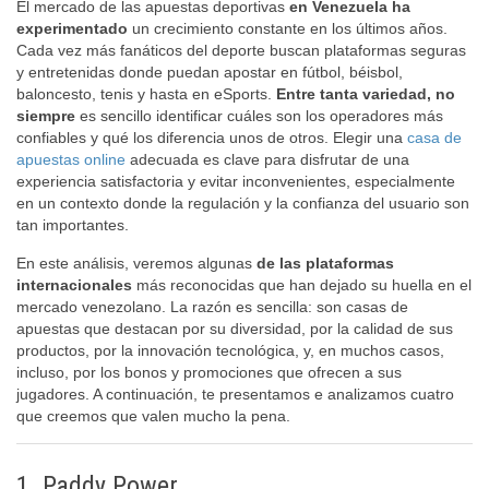
El mercado de las apuestas deportivas
en Venezuela ha
experimentado
un crecimiento constante en los últimos años.
Cada vez más fanáticos del deporte buscan plataformas seguras
y entretenidas donde puedan apostar en fútbol, béisbol,
baloncesto, tenis y hasta en eSports.
Entre tanta variedad, no
siempre
es sencillo identificar cuáles son los operadores más
confiables y qué los diferencia unos de otros. Elegir una
casa de
apuestas online
adecuada es clave para disfrutar de una
experiencia satisfactoria y evitar inconvenientes, especialmente
en un contexto donde la regulación y la confianza del usuario son
tan importantes.
En este análisis, veremos algunas
de las plataformas
internacionales
más reconocidas que han dejado su huella en el
mercado venezolano. La razón es sencilla: son casas de
apuestas que destacan por su diversidad, por la calidad de sus
productos, por la innovación tecnológica, y, en muchos casos,
incluso, por los bonos y promociones que ofrecen a sus
jugadores. A continuación, te presentamos e analizamos cuatro
que creemos que valen mucho la pena.
1. Paddy Power