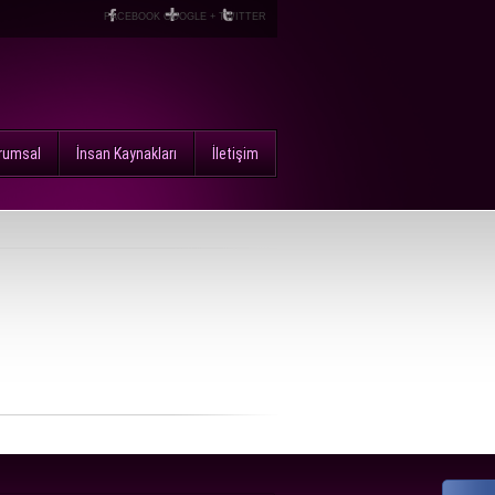
FACEBOOK
GOOGLE +
TWITTER
rumsal
İnsan Kaynakları
İletişim