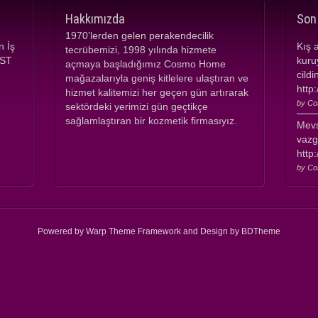
Hakkımızda
Son
1970’lerden gelen perakendecilik
n İş
Kış 
tecrübemizi, 1998 yılında hizmete
İST
kuruy
açmaya başladığımız Cosmo Home
cild
mağazalarıyla geniş kitlelere ulaştıran ve
http
hizmet kalitemizi her geçen gün artırarak
by C
sektördeki yerimizi gün geçtikçe
sağlamlaştıran bir kozmetik firmasıyız.
Mevs
vazg
http
by C
Powered by Warp Theme Framework and Design by BDTheme