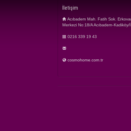
İletişim
Acıbadem Mah. Fatih Sok. Erkova
Merkezi No:18/A Acıbadem-Kadiköy/
0216 339 19 43
cosmohome.com.tr